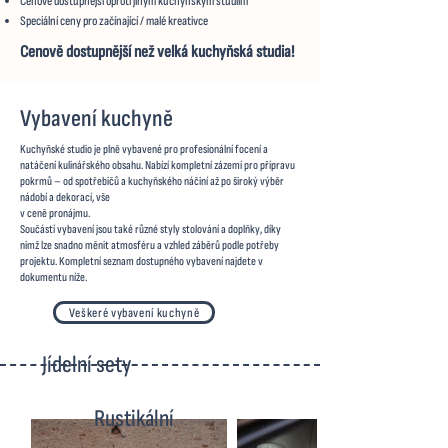
Cenově dostupnější oproti jiným kuchyňským studiím
Speciální ceny pro začínající / malé kreativce
Cenově dostupnější než velká kuchyňská studia!
Vybavení kuchyně
Kuchyňské studio je plně vybavené pro profesionální focení a
natáčení kulinářského obsahu. Nabízí kompletní zázemí pro přípravu
pokrmů – od spotřebičů a kuchyňského náčiní až po široký výběr
nádobí a dekorací, vše
v ceně pronájmu.
Součástí vybavení jsou také různé styly stolování a doplňky, díky
nimž lze snadno měnit atmosféru a vzhled záběrů podle potřeby
projektu. Kompletní seznam dostupného vybavení najdete v
dokumentu níže.
Veškeré vybavení kuchyně
Jídelní sety
Rustikální