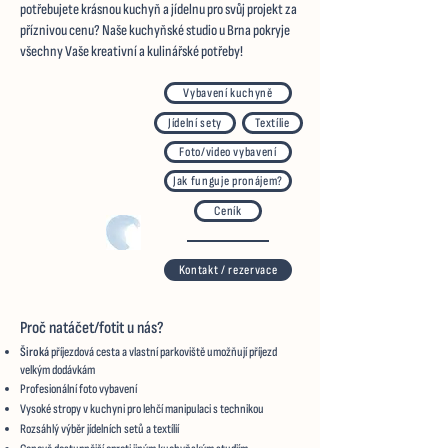
potřebujete krásnou kuchyň a jídelnu pro svůj projekt za
příznivou cenu? Naše kuchyňské studio u Brna pokryje
všechny Vaše kreativní a kulinářské potřeby!
Vybavení kuchyně
Jídelní sety
Textílie
Foto/video vybavení
Jak funguje pronájem?
Ceník
Kontakt / rezervace
Proč natáčet/fotit u nás?
​​Široká
příjezdová cesta a vlastní parkoviště umožňují příjezd
velkým dodávkám
Profesionální foto vybavení
​Vysoké stropy v kuchyni pro lehčí manipulaci s technikou
Rozsáhlý výběr jídelních setů a textílií