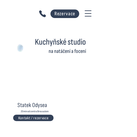
Rezervace
Statek Odysea
Kuchyňské studio
na natáčení a focení
Brno
Statek Odysea
20 min od centra Brna autem
Kontakt / rezervace